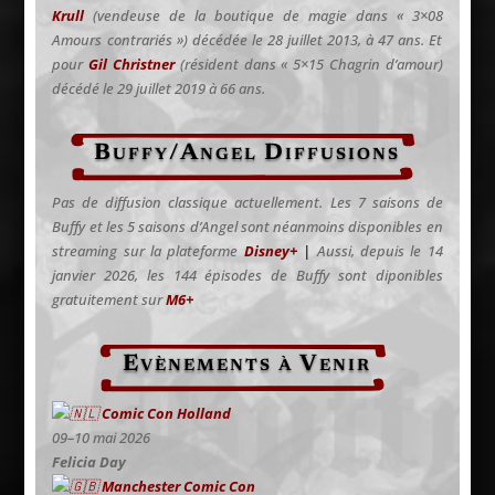
Krull
(vendeuse de la boutique de magie dans « 3×08
Amours contrariés ») décédée le 28 juillet 2013, à 47 ans. Et
pour
Gil Christner
(résident dans « 5×15 Chagrin d’amour)
décédé le 29 juillet 2019 à 66 ans.
Buffy/Angel Diffusions
Pas de diffusion classique actuellement.
Les 7 saisons de
Buffy et les 5 saisons d’Angel sont néanmoins disponibles en
streaming sur la plateforme
Disney+
|
Aussi, depuis le 14
janvier 2026, les 144 épisodes de Buffy sont diponibles
gratuitement sur
M6+
Evènements à Venir
Comic Con Holland
09–10 mai 2026
Felicia Day
Manchester Comic Con