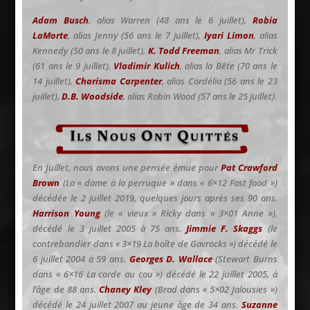
Adam Busch
, alias Warren (48 ans le 6 juillet),
Robia
LaMorte
, alias Jenny (56 ans le 7 juillet),
Iyari Limon
, alias
Kennedy (50 ans le 8 juillet),
K. Todd Freeman
, alias Mr Trick
(61 ans le 9 juillet),
Vladimir Kulich
, alias la Bête (70 ans le
14 juillet),
Charisma Carpenter
, alias Cordélia (56 ans le 23
juillet),
D.B. Woodside
, alias Robin Wood (57 ans le 25 juillet).
Ils Nous Ont Quittés
En Juillet, nous avons une pensée émue pour
Pat Crawford
Brown
(La « dame à la perruque » dans « 6×12 Fast food »)
décédée le 2 juillet 2019, quelques jours après ses 90 ans.
Harrison Young
(le « vieux » Ricky dans « 3×01 Anne »),
décédé le 3 juillet 2005 à 75 ans.
Jimmie F. Skaggs
(le
contrebandier dans « 3×19 La boîte de Gavrocks ») décédé le
6 juillet 2004 à 59 ans.
Georges D. Wallace
(Stewart Burns
dans « 6×16 La corde au cou ») décédé le 22 juillet 2005, à
l’âge de 88 ans.
Chaney Kley
(Brad dans « 5×02 Jalousies »)
décédé le 24 juillet 2007 au jeune âge de 34 ans.
Suzanne