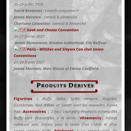
25–26 juillet 2026
David Boreanaz
: samedi uniquement
James Marsters
: samedi & dimanche
Charisma Carpenter
: samedi & dimanche
Geek and Cheese Convention
20–21 février 2027
Armin Shimerman, Kristine Sutherland, Eric Balfour
Paris – Witches and Slayers Con chez
Union
Conventions
27–28 février 2027
James Marsters, Marc Blucas et Emma Caulfield.
Produits Dérivés
Figurines
|
Buffy, Spike, Spike vampire, Angelus,
Gentleman, Bad Willow et Sweet sont les nouvelles Funko
Pop.
Accessoires
| 2 sacs Loungefly Products estampillés
Buffy sont disponibles à la vente.
Vêtements
| Adidas
collabore avec Disney pour la vente d’un t-shirt et d’un
sweet vintage Buffy.
Répliques
| La reproduction du