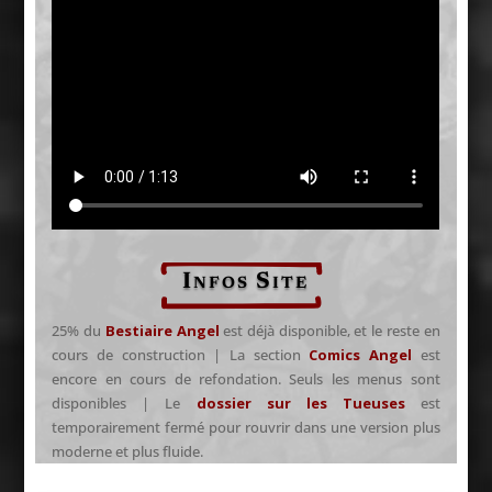
Infos Site
25% du
Bestiaire Angel
est déjà disponible, et le reste en
cours de construction | La section
Comics Angel
est
encore en cours de refondation. Seuls les menus sont
disponibles | Le
dossier sur les Tueuses
est
temporairement fermé pour rouvrir dans une version plus
moderne et plus fluide.