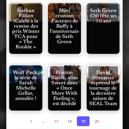
Nathan
Mini
Seth Green
Fillion
réunion
(Oz) fête ses
(Caleb) à la
d’acteurs de
50 ans
remise des
Buffy à
prix Winter
l’anniversaire
TCA pour
de Seth
« The
Green
Rookie »
Wolf Pack,
Hinton
David
la série de
Battle, alias
Boreanaz
Sarah
Sweet dans
reprend le
Michelle
« Once
tournage de
Gellar,
More With
la dernière
annulée !
Feeling »,
saison de
est décédé
SEAL Team
1
…
17
18
19
20