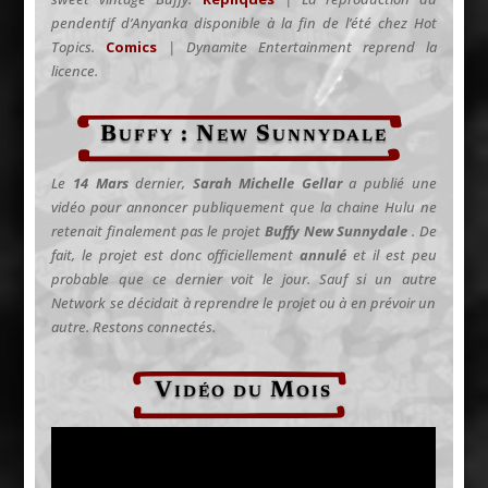
pendentif d’Anyanka disponible à la fin de l’été chez Hot
Topics.
Comics
| Dynamite Entertainment reprend la
licence.
Buffy : New Sunnydale
Le
14 Mars
dernier,
Sarah Michelle Gellar
a publié une
vidéo pour annoncer publiquement que la chaine Hulu ne
retenait
finalement
pas le projet
Buffy New Sunnydale
. De
fait, le projet est donc officiellement
annulé
et il est peu
probable que ce dernier voit le jour. Sauf si un autre
Network se décidait à reprendre le projet ou à en prévoir un
autre. Restons connectés.
Vidéo du Mois