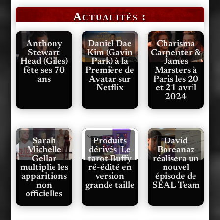
Actualités :
Anthony
Daniel Dae
Charisma
Stewart
Kim (Gavin
Carpenter &
Head (Giles)
Park) à la
James
fête ses 70
Première de
Marsters à
ans
Avatar sur
Paris les 20
Netflix
et 21 avril
2024
Sarah
Produits
David
Michelle
dérivés |Le
Boreanaz
Gellar
tarot Buffy
réalisera un
multiplie les
ré-édité en
nouvel
apparitions
version
épisode de
non
grande taille
SEAL Team
officielles