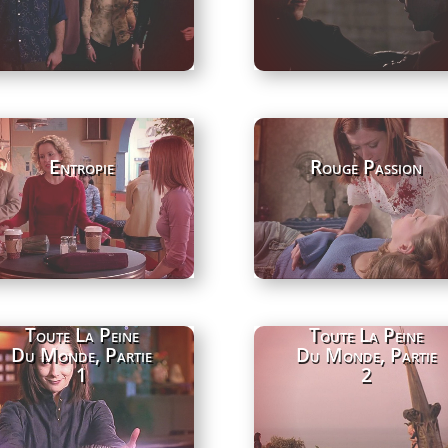
Entropie
Rouge Passion
Toute La Peine
Toute La Peine
Du Monde, Partie
Du Monde, Partie
1
2