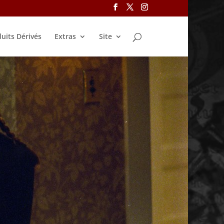
uits Dérivés
Extras
Site