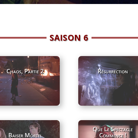
SAISON 6
Chaos, Partie 2
Résurrection
Que Le Spectacle
Baiser Mortel
Commence !