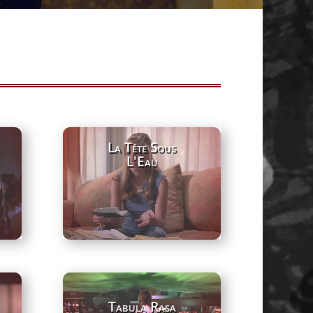
La Tête Sous
L'Eau
Tabula Rasa