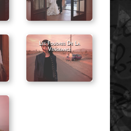
Les Foudres De La
Vengeance