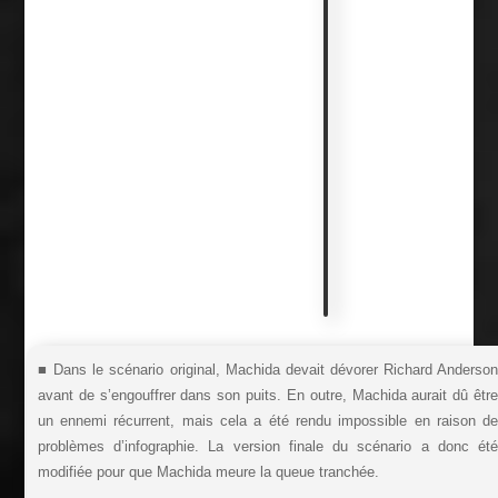
e
t
i
t
s
d
é
t
a
i
l
s
■ Dans le scénario original, Machida devait dévorer Richard Anderso
avant de s’engouffrer dans son puits. En outre, Machida aurait dû êtr
un ennemi récurrent, mais cela a été rendu impossible en raison d
problèmes d’infographie. La version finale du scénario a donc ét
modifiée pour que Machida meure la queue tranchée.