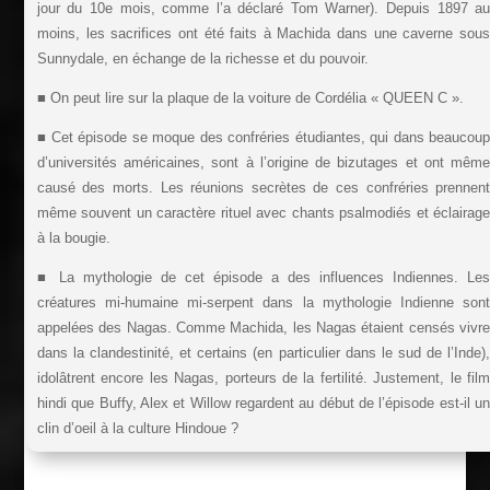
jour du 10e mois, comme l’a déclaré Tom Warner). Depuis 1897 a
moins, les sacrifices ont été faits à Machida dans une caverne sou
Sunnydale, en échange de la richesse et du pouvoir.
■ On peut lire sur la plaque de la voiture de Cordélia « QUEEN C ».
■ Cet épisode se moque des confréries étudiantes, qui dans beaucou
d’universités américaines, sont à l’origine de bizutages et ont mêm
causé des morts. Les réunions secrètes de ces confréries prennen
même souvent un caractère rituel avec chants psalmodiés et éclairag
à la bougie.
■ La mythologie de cet épisode a des influences Indiennes. Le
créatures mi-humaine mi-serpent dans la mythologie Indienne son
appelées des Nagas. Comme Machida, les Nagas étaient censés vivr
dans la clandestinité, et certains (en particulier dans le sud de l’Inde)
idolâtrent encore les Nagas, porteurs de la fertilité. Justement, le fil
hindi que Buffy, Alex et Willow regardent au début de l’épisode est-il u
clin d’oeil à la culture Hindoue ?