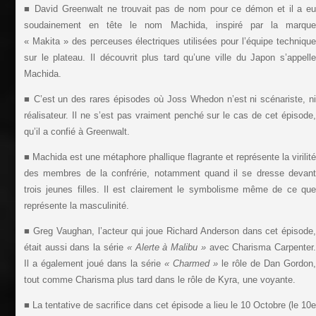
■ David Greenwalt ne trouvait pas de nom pour ce démon et il a e
soudainement en tête le nom Machida, inspiré par la marqu
« Makita » des perceuses électriques utilisées pour l’équipe techniqu
sur le plateau. Il découvrit plus tard qu’une ville du Japon s’appell
Machida.
■ C’est un des rares épisodes où Joss Whedon n’est ni scénariste, n
réalisateur. Il ne s’est pas vraiment penché sur le cas de cet épisode
qu’il a confié à Greenwalt.
■ Machida est une métaphore phallique flagrante et représente la virilit
des membres de la confrérie, notamment quand il se dresse devan
trois jeunes filles. Il est clairement le symbolisme même de ce qu
représente la masculinité.
■ Greg Vaughan, l’acteur qui joue Richard Anderson dans cet épisode
était aussi dans la série
« Alerte à Malibu »
avec Charisma Carpenter
Il a également joué dans la série
« Charmed »
le rôle de Dan Gordon
tout comme Charisma plus tard dans le rôle de Kyra, une voyante.
■ La tentative de sacrifice dans cet épisode a lieu le 10 Octobre (le 10