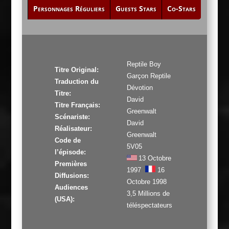
Personnages Réguliers
Guests Stars
Co-Stars
Reptile Boy
Titre Original:
Garçon Reptile
Traduction du
Dévotion
Titre:
David
Titre Français:
Greenwalt
Scénariste:
David
Réalisateur:
Greenwalt
Code de
5V05
l’épisode:
13 Octobre
Premières
1997
16
Diffusions:
Octobre 1998
Audiences
3,5 Millions de
(USA):
téléspectateurs