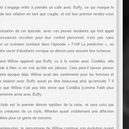
el s’engage enfin à prendre un café avec Buffy, ce qui marque le
de leur relation en tant que couple, et est leur premier rendez-vous
.
ituation de cet épisode, avec ces jeunes étudiants qui font appel
uissances occultes pour leur confort personnel, n’est pas sans
er un scénario similaire dans l’épisode
« 7×04 La prédiction »
, où
tre secte d’étudiants invoque un démon pour assurer leur richesse.
nd Willow apprend que Buffy va à la soirée avec Cordélia, elle
e à Alex si on voit qu’elle est jalouse. Cela peut-il laisser penser
ette époque déjà, Willow avait des sentiments pour les femmes et
 relation avec Buffy aurait pu être beaucoup plus qu’amicale ? Il
e que Willow n’ait pas très envie que Cordélia (comme Faith plus
devienne amie avec Buffy
.
ido est le premier démon reptilien de la série, et sera suivi par
es créatures de ce style, Whedon ayant visiblement une affection
ulière pour ce genre de monstre.
rrière-plan, le personnage de Willow continue son évolution quand