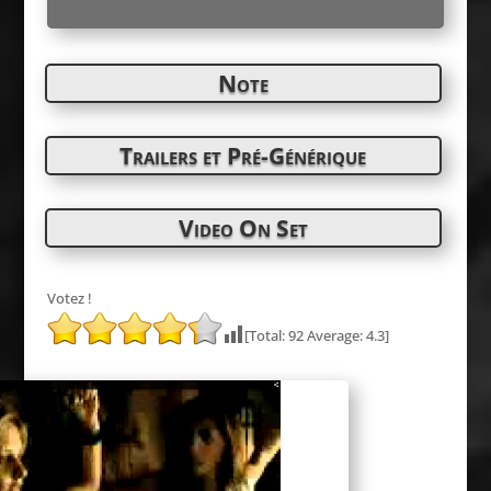
Note
Trailers et Pré-Générique
Video On Set
Votez !
[Total:
92
Average:
4.3
]