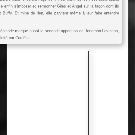
se enfin s’imposer et sermonner Giles et Angel sur la façon dont ils
nt Buffy. Et mine de rien, elle parvient même à leur faire entendre
.
épisode marque aussi la seconde apparition de Jonathan Levinson,
loité par Cordélia.
A
n
e
c
d
o
t
e
s
e
t
p