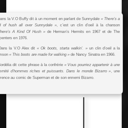
ans la V.O Buffy dit à un moment en parlant de Sunnydale
« There’s a
d of hush all over Sunnydale »
, c’est un clin d’oeil à la chanson
here’s A Kind Of Hush »
de Herman’s Hermits en 1967 et de The
penters en 1976.
ans la V.O Alex dit
« Ok boots, starta walkin’. »
un clin d’oeil a la
anson
« This boots are made for walking »
de Nancy Sinatra en 1966.
ordélia dit cette phrase à la confrérie
« Vous pourriez appartenir à une
ternité d’hommes riches et puissants. Dans le monde Bizarro »
, une
érence au comic de Superman et de son ennemi Bizarro.
R
u
b
r
i