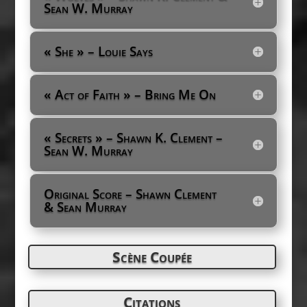
Sean W. Murray
« She » – Louie Says
« Act of Faith » – Bring Me On
« Secrets » – Shawn K. Clement –
Sean W. Murray
Original Score – Shawn Clement
& Sean Murray
Scène Coupée
Citations