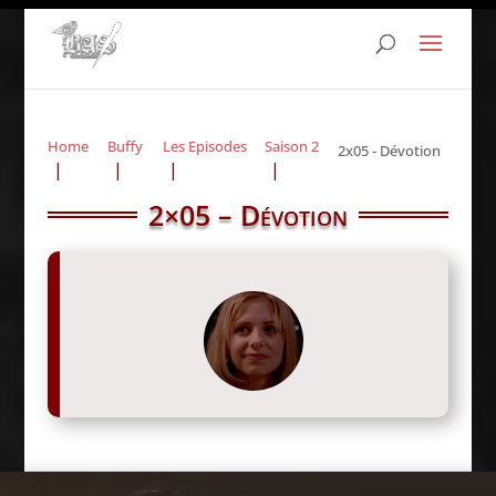
Home
Buffy
Les Episodes
Saison 2
2x05 - Dévotion
2×05 – Dévotion
« Dans le temps qui me reste à moi,
mais vraiment à moi, c’est à dire de
7h00 à 7h15, est-ce que j’aurai le droit