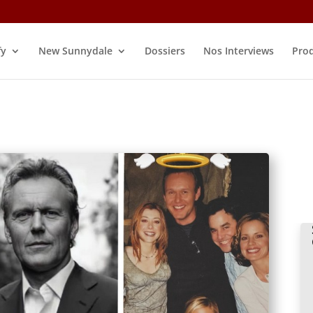
fy
New Sunnydale
Dossiers
Nos Interviews
Prod