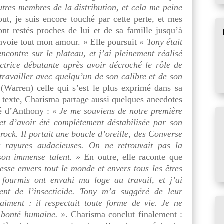
tres membres de la distribution, et cela me peine
out, je suis encore touché par cette perte, et mes
nt restés proches de lui et de sa famille jusqu’à
envoie tout mon amour. » Elle poursuit
« Tony était
ncontre sur le plateau, et j’ai pleinement réalisé
ctrice débutante après avoir décroché le rôle de
travailler avec quelqu’un de son calibre et de son
arren) celle qui s’est le plus exprimé dans sa
 texte, Charisma partage aussi quelques anecdotes
ité d’Anthony :
« Je me souviens de notre première
et d’avoir été complètement déstabilisée par son
-rock. Il portait une boucle d’oreille, des Converse
 rayures audacieuses. On ne retrouvait pas la
son immense talent. »
En outre, elle raconte que
lesse envers tout le monde et envers tous les êtres
 fourmis ont envahi ma loge au travail, et j’ai
ent de l’insecticide. Tony m’a suggéré de leur
aiment : il respectait toute forme de vie. Je ne
 bonté humaine. »
. Charisma conclut finalement :