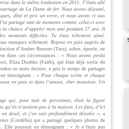
prise dans le métro londonien en 2011. J’étais allé
 tournage de La Dame de fer. Nous avons déjeuné,
ques, dîné et pris un verre, et nous avons ri aux
. J’ai partagé tant de moments comme celui-ci avec
u la chance d’appeler mon ami pendant 27 ans. Il
es moments difficiles. Tu étais tellement aimé.
nous manques tellement. Repose en paix auprès de
 réaction d’Amber Benson (Tara), sobre, épurée, ne
nt dans ces circonstances
: « Nous avons perdu
si, Eliza Dushku (Faith), qui était déjà sortie du
ndon en mars dernier, a pris le temps de partager
 en témoignant :
« Pour chaque scène et chaque
posez en paix et dans l’amour, cher monsieur. Un
e qui, pour tant de personnes, était la figure
is qu’ils n’avaient pas à la maison. Les fans, d’ici
e en deuil, et j’en suis profondément désolée »
, a
nter (Cordélia) qui a partagé quelques photos de
e. Elle poursuit en témoignant :
« Je n’étais pas