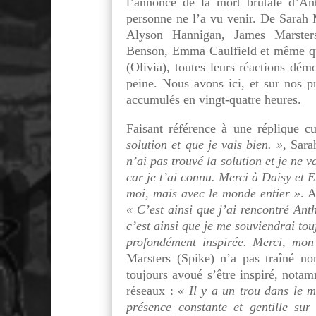
l’annonce de la mort brutale d’An
personne ne l’a vu venir. De Sarah 
Alyson Hannigan, James Marster
Benson, Emma Caulfield et même qu
(Olivia), toutes leurs réactions dém
peine. Nous avons ici, et sur nos p
accumulés en vingt-quatre heures.
Faisant référence à une réplique c
solution et que je vais bien. »
, Sara
n’ai pas trouvé la solution et je ne v
car je t’ai connu. Merci à Daisy et 
moi, mais avec le monde entier »
. 
«
C’est ainsi que j’ai rencontré Ant
c’est ainsi que je me souviendrai tou
profondément inspirée. Merci, mon
Marsters (Spike) n’a pas traîné no
toujours avoué s’être inspiré, notam
réseaux :
«
Il y a un trou dans le 
présence constante et gentille sur