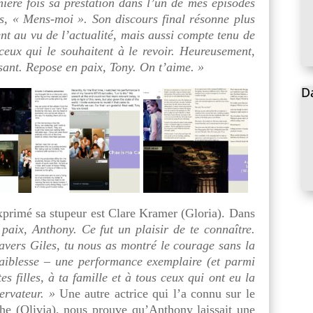
ière fois sa prestation dans l’un de mes épisodes
es, « Mens-moi ». Son discours final résonne plus
t au vu de l’actualité, mais aussi compte tenu de
 ceux qui le souhaitent à le revoir. Heureusement,
sant. Repose en paix, Tony. On t’aime. »
D
xprimé sa stupeur est Clare Kramer (Gloria). Dans
paix, Anthony. Ce fut un plaisir de te connaître.
ravers Giles, tu nous as montré le courage sans la
faiblesse – une performance exemplaire (et parmi
s filles, à ta famille et à tous ceux qui ont eu la
ervateur. »
Une autre actrice qui l’a connu sur le
he (Olivia), nous prouve qu’Anthony laissait une