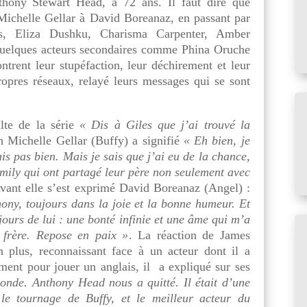
thony Stewart Head, à 72 ans. Il faut dire que
Michelle Gellar à David Boreanaz, en passant par
s, Eliza Dushku, Charisma Carpenter, Amber
elques acteurs secondaires comme Phina Oruche
ontrent leur stupéfaction, leur déchirement et leur
ropres réseaux, relayé leurs messages qui se sont
ulte de la série
« Dis à Giles que j’ai trouvé la
h Michelle Gellar (Buffy) a signifié
« Eh bien, je
ais pas bien. Mais je sais que j’ai eu de la chance,
Emily qui ont partagé leur père non seulement avec
Avant elle s’est exprimé David Boreanaz (Angel) :
hony, toujours dans la joie et la bonne humeur. Et
jours de lui : une bonté infinie et une âme qui m’a
 frère. Repose en paix »
. La réaction de James
n plus, reconnaissant face à un acteur dont il a
ment pour jouer un anglais, il a expliqué sur ses
monde. Anthony Head nous a quitté. Il était d’une
 le tournage de Buffy, et le meilleur acteur du