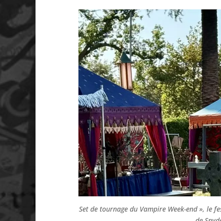
Set de tournage du Vampire Week-end », le fe
de Snyde