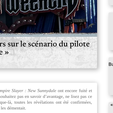
s sur le scénario du pilote
e »
B
mpire Slayer :
New Sunnydale
ont encore fuité et
souhaitez pas en savoir d’avantage, ne lisez pas ce
ue-là, toutes les révélations ont été confirmées,
«
les démentait.