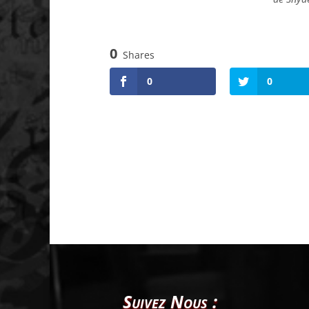
0
Shares
0
0
Suivez Nous :