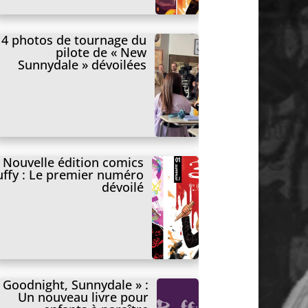
4 photos de tournage du
pilote de « New
Sunnydale » dévoilées
Nouvelle édition comics
uffy : Le premier numéro
dévoilé
 Goodnight, Sunnydale » :
Un nouveau livre pour