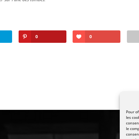
0
0
Pour of
les coo
consent
le comp
consent