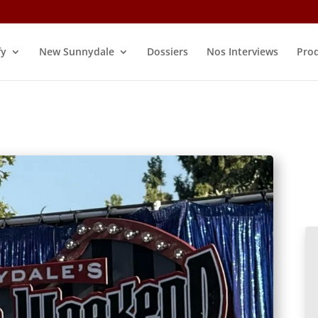
fy
New Sunnydale
Dossiers
Nos Interviews
Prod