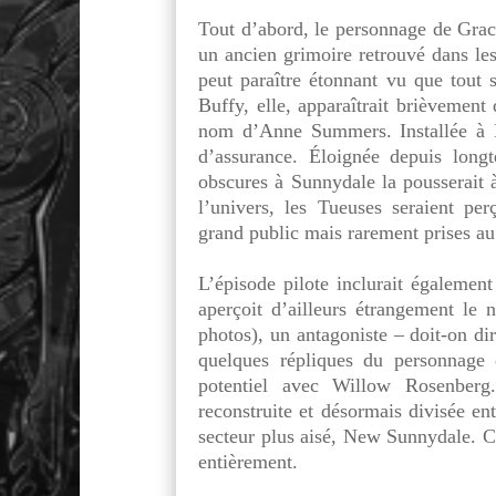
.
Tout d’abord, le personnage de Grac
un ancien grimoire retrouvé dans les
peut paraître étonnant vu que tout s
Buffy, elle, apparaîtrait brièvement
nom d’Anne Summers. Installée à N
d’assurance. Éloignée depuis long
obscures à Sunnydale la pousserait à
l’univers, les Tueuses seraient p
grand public mais rarement prises au
.
L’épisode pilote inclurait également
aperçoit d’ailleurs étrangement l
photos), un antagoniste – doit-on di
quelques répliques du personnage 
potentiel avec Willow Rosenber
reconstruite et désormais divisée en
secteur plus aisé, New Sunnydale. Ce
entièrement.
.