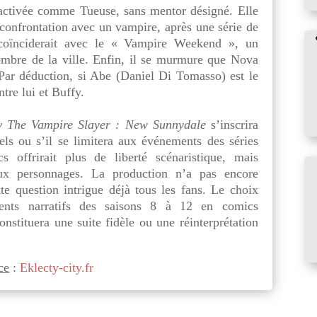
activée comme Tueuse, sans mentor désigné. Elle
 confrontation avec un vampire, après une série de
 coïnciderait avec le « Vampire Weekend », un
sombre de la ville. Enfin, il se murmure que Nova
. Par déduction, si Abe (Daniel Di Tomasso) est le
ntre lui et Buffy.
y The Vampire Slayer :
New Sunnydale
s’inscrira
els
ou s’il se limitera aux événements des séries
s offrirait plus de liberté scénaristique, mais
eux personnages. La production n’a pas encore
te question intrigue déjà tous les fans. Le choix
ents narratifs des saisons 8 à 12 en comics
onstituera une suite fidèle ou une réinterprétation
ce
:
Eklecty-city.fr