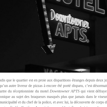
dis que le quartier est en proie aux disparitions étranges depuis deux j
qu’un autre livreur de pizzas à encore été porté disparu, c’est désormai
rtre du réceptionniste du motel
Downtowner APTS
qui vient défraye
onique au sujet des braqueurs masqués plus que jamais dans le viseu
municipalité et du chef de la police, et avec lui, la découverte de corps 