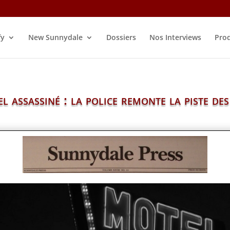
fy
New Sunnydale
Dossiers
Nos Interviews
Prod
l assassiné : la police remonte la piste d