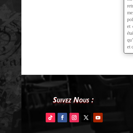
ret
mem
pol
et 
éta
qu’
et 
Suivez Nous :