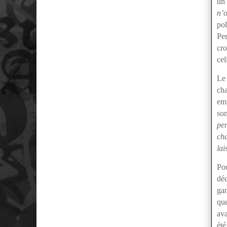
un 
n’
pol
Per
cro
cel
Le 
ch
emp
so
pen
ch
lai
Pou
déc
gan
qu
ava
été