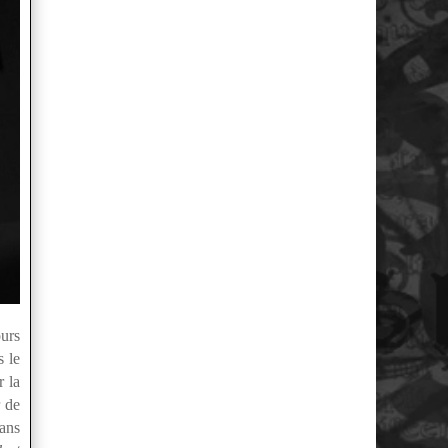
ours
s le
r la
r de
dans