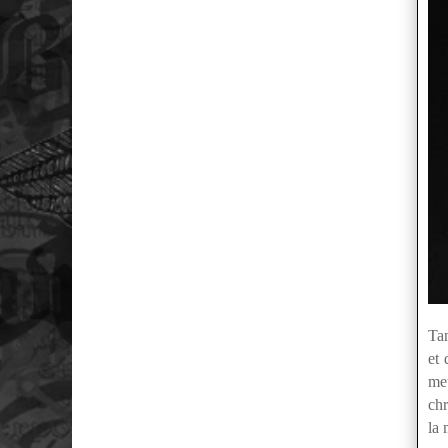
Tan
et 
meu
chr
la 