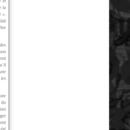
d et
e la
.
e »
lait
être
 des
son
uent
u’il
 une
les
’une
e du
insi
ger
ient
 été