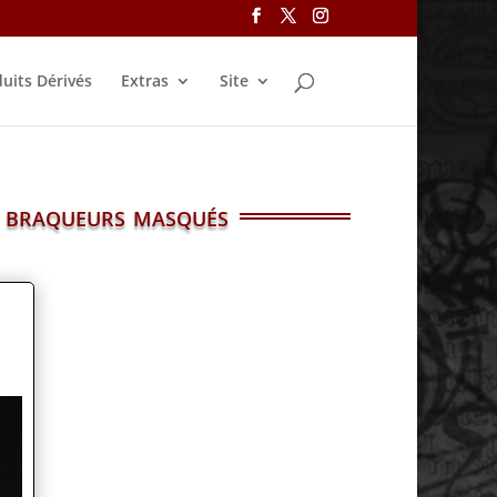
uits Dérivés
Extras
Site
es braqueurs masqués