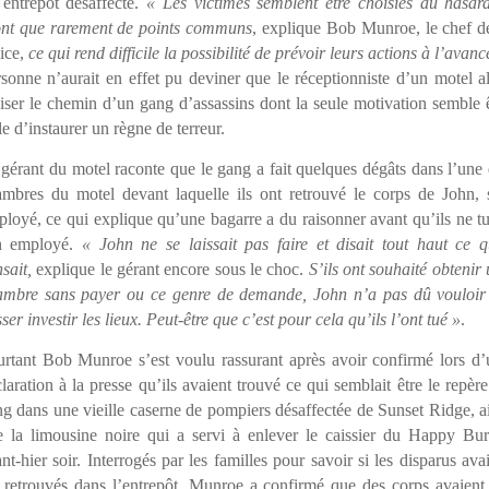
entrepôt désaffecté.
« Les victimes semblent être choisies au hasar
ont que rarement de points communs
, explique Bob Munroe, le chef d
ice,
ce qui rend difficile la possibilité de prévoir leurs actions à l’avanc
sonne n’aurait en effet pu deviner que le réceptionniste d’un motel al
iser le chemin d’un gang d’assassins dont la seule motivation semble 
le d’instaurer un règne de terreur.
gérant du motel raconte que le gang a fait quelques dégâts dans l’une
ambres du motel devant laquelle ils ont retrouvé le corps de John, 
loyé, ce qui explique qu’une bagarre a du raisonner avant qu’ils ne t
n employé.
« John ne se laissait pas faire et disait tout haut ce q
sait,
explique le gérant encore sous le choc.
S’ils ont souhaité obtenir
ambre sans payer ou ce genre de demande, John n’a pas dû vouloir 
sser investir les lieux. Peut-être que c’est pour cela qu’ils l’ont tué »
.
rtant Bob Munroe s’est voulu rassurant après avoir confirmé lors d
laration à la presse qu’ils avaient trouvé ce qui semblait être le repèr
g dans une vieille caserne de pompiers désaffectée de Sunset Ridge, a
e la limousine noire qui a servi à enlever le caissier du Happy Bur
nt-hier soir. Interrogés par les familles pour savoir si les disparus ava
 retrouvés dans l’entrepôt, Munroe a confirmé que des corps avaient