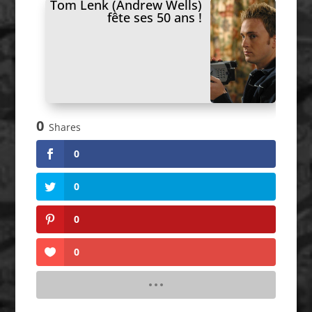
Tom Lenk (Andrew Wells)
fête ses 50 ans !
0
Shares
0
0
0
0