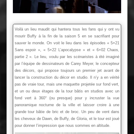
Voilà un lieu maudit qui hantera tous les fans qui y ont vu
mourir Buffy à la fin de la saison 5 en se sacrifiant pour
sauver le monde. On voit le lieu dans les épisodes « 5×21
Sans espoir », « 5×22 L’apocalypse » et « 6×02 Chaos,
partie 2 ». Le lieu, voulu par les scénaristes à été imaginé
par l’équipe de dessinateurs de Carey Meyer, le concepteur
des décors, qui propose toujours un premier jet avant de
lancer la construction du décor en studio. Il n’y a en vérité
pas de vraie tour, mais une maquette projetée sur fond vert,
et un ou deux étages de la tour bâtis en studios avec un
fond vert à 360° (ou presque) pour y incruster la vue
panoramique nocturne de la ville et laisser croire à une
grande tour bâtie de bric et de broc. Un peu de vent dans
les cheveux de Dawn, de Buffy, de Gloria, et le tour est joué
pour donner l’impression que nous sommes en altitude.