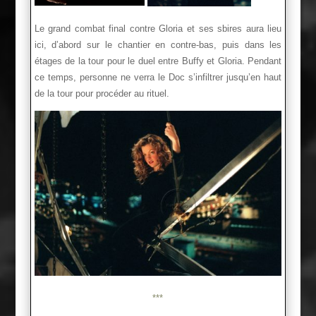
Le grand combat final contre Gloria et ses sbires aura lieu
ici, d’abord sur le chantier en contre-bas, puis dans les
étages de la tour pour le duel entre Buffy et Gloria. Pendant
ce temps, personne ne verra le Doc s’infiltrer jusqu’en haut
de la tour pour procéder au rituel.
***