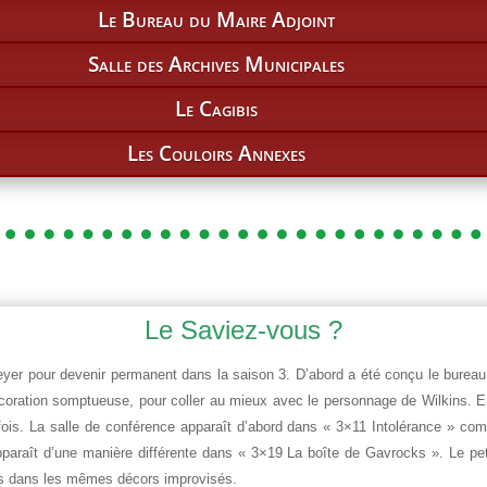
Le Bureau du Maire Adjoint
Salle des Archives Municipales
Le Cagibis
Les Couloirs Annexes
Le Saviez-vous ?
eyer pour devenir permanent dans la saison 3. D’abord a été conçu le bure
coration somptueuse, pour coller au mieux avec le personnage de Wilkins. E
fois. La salle de conférence apparaît d’abord dans « 3×11 Intolérance » comm
pparaît d’une manière différente dans « 3×19 La boîte de Gavrocks ». Le pet
ités dans les mêmes décors improvisés.