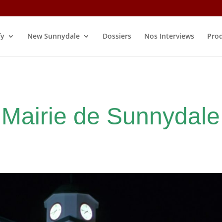
fy
New Sunnydale
Dossiers
Nos Interviews
Prod
Mairie de Sunnydale