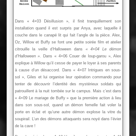
Dans « 4×03 Désillusion », il finit tranquillement son
installation quand il est surpris par Anya, avec laquelle il
couche dans le canapé lit qui fait l’angle de la pièce. Alex,
Oz, Willow et Buffy se font une petite soirée film et atelier
citrouille la veille d’Halloween dans
« 4×04 Le démon
d’Halloween »
. Dans « 4×06 Couer de loup-garou », Alex
explique à Willow qu’il cesse de payer le loyer à ses parents
à cause d’un désaccord. Dans « 4×07 Intrigues en sous-
sol », Giles et lui organise leur opération commando pour
tenter de découvrir l’identité des mystérieux soldats qui
patrouillent à la nuit tombée sur le campus. Mais c’est dans
« 4×09 Le mariage de Buffy » que la première action à lieu
dans son sous-sol, quand un démon femelle fait voler la
porte en éclat et qu’une autre démon explose la vitre du
soupirail. L’un des démons attaquants sera noyé dans l’évier
de la cave !