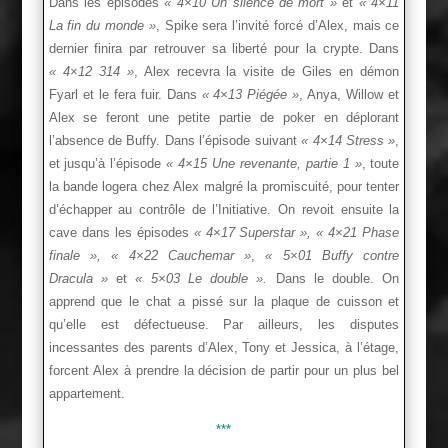
Dans les épisodes
« 4×10 Un silence de mort »
et
« 4×11
La fin du monde »
, Spike sera l’invité forcé d’Alex, mais ce
dernier finira par retrouver sa liberté pour la crypte. Dans
« 4×12 314 »
, Alex recevra la visite de Giles en démon
Fyarl et le fera fuir. Dans
« 4×13 Piégée »
, Anya, Willow et
Alex se feront une petite partie de poker en déplorant
l’absence de Buffy. Dans l’épisode suivant
« 4×14 Stress »
,
et jusqu’à l’épisode
« 4×15 Une revenante, partie 1 »
, toute
la bande logera chez Alex malgré la promiscuité, pour tenter
d’échapper au contrôle de l’Initiative. On revoit ensuite la
cave dans les épisodes
« 4×17 Superstar », « 4×21 Phase
finale », « 4×22 Cauchemar »
,
« 5×01 Buffy contre
Dracula »
et
« 5×03 Le double ».
Dans le double. On
apprend que le chat a pissé sur la plaque de cuisson et
qu’elle est défectueuse. Par ailleurs, les disputes
incessantes des parents d’Alex, Tony et Jessica, à l’étage,
forcent Alex à prendre la décision de partir pour un plus bel
appartement.
***