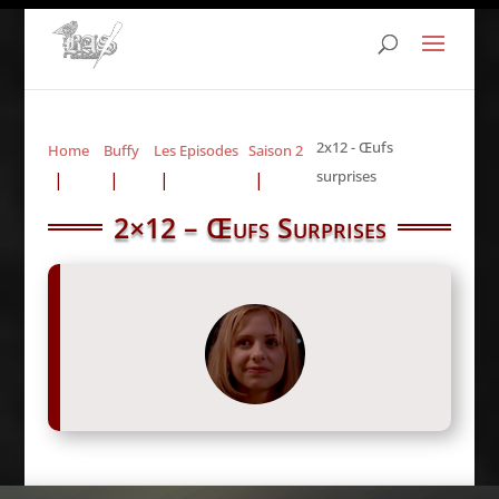
2x12 - Œufs
Home
Buffy
Les Episodes
Saison 2
surprises
2×12 – Œufs Surprises
« Mon œuf ! Il vient de se plaquer sur
moi ! La chose a jailli et cette affreuse
petite bestiole rampante m’a attaqué