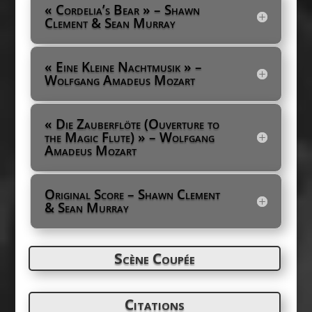
« Cordelia’s Bear » – Shawn
Clement & Sean Murray
« Eine Kleine Nachtmusik » –
Wolfgang Amadeus Mozart
« Die Zauberflöte (Ouverture to
the Magic Flute) » – Wolfgang
Amadeus Mozart
Original Score – Shawn Clement
& Sean Murray
Scène Coupée
Citations