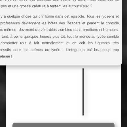
lpes et une grosse créature à tentacules autour d’eux ?
l y a quelque chose qui chiffonne dans cet épisode. Tous les lycéens et
 professeurs deviennent les hôtes des Bezoars et perdent le contrôle
ux-mêmes, devenant de véritables zombies sans émotions ni humeurs.
rtant, à peine quelques heures plus tôt, tout le monde au lycée semble
comporter tout à fait normalement et on voit les figurants très
ressifs dans les scènes au lycée ! L’intrigue a été beaucoup trop
élérée !
M
u
s
i
q
u
e