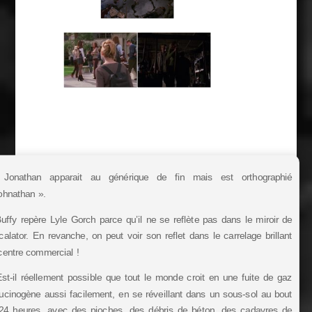
onathan apparait au générique de fin mais est orthographié
ohnathan ».
uffy repère Lyle Gorch parce qu’il ne se reflète pas dans le miroir de
scalator. En revanche, on peut voir son reflet dans le carrelage brillant
centre commercial !
st-il réellement possible que tout le monde croit en une fuite de gaz
lucinogène aussi facilement, en se réveillant dans un sous-sol au bout
24 heures, avec des pioches, des débris de béton, des cadavres de