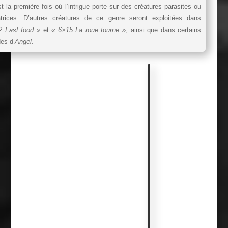
t la première fois où l’intrigue porte sur des créatures parasites ou
atrices. D’autres créatures de ce genre seront exploitées dans
2 Fast food »
et
« 6×15 La roue tourne »
, ainsi que dans certains
es d’
Angel
.
A
n
e
c
d
o
t
e
s
e
t
p
e
t