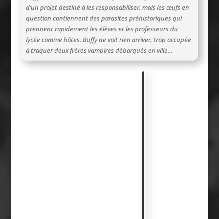
d’un projet destiné à les responsabiliser, mais les œufs en
question contiennent des parasites préhistoriques qui
prennent rapidement les élèves et les professeurs du
lycée comme hôtes. Buffy ne voit rien arriver, trop occupée
à traquer deux frères vampires débarqués en ville…
L
e
C
o
i
n
D
u
P
h
o
t
o