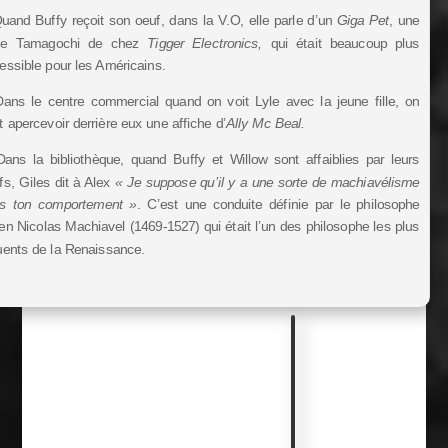
uand Buffy reçoit son oeuf, dans la V.O, elle parle d’un
Giga Pet
, une
te Tamagochi de chez
Tigger Electronics,
qui était beaucoup plus
essible pour les Américains.
ans le centre commercial quand on voit Lyle avec la jeune fille, on
t apercevoir
derrière eux
une affiche d’
Ally Mc Beal.
ans la bibliothèque, quand Buffy et Willow sont affaiblies par leurs
fs, Giles dit à Alex
« Je suppose qu’il y a une sorte de machiavélisme
s ton comportement »
. C’est une conduite définie par le philosophe
lien Nicolas Machiavel (1469-1527) qui était l’un des philosophe les plus
luents de la Renaissance.
R
u
b
r
i
q