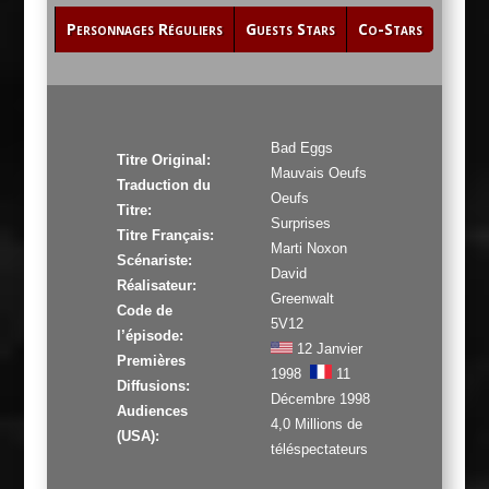
Personnages Réguliers
Guests Stars
Co-Stars
Bad Eggs
Titre Original:
Mauvais Oeufs
Traduction du
Oeufs
Titre:
Surprises
Titre Français:
Marti Noxon
Scénariste:
David
Réalisateur:
Greenwalt
Code de
5V12
l’épisode:
12 Janvier
Premières
1998
11
Diffusions:
Décembre 1998
Audiences
4,0 Millions de
(USA):
téléspectateurs