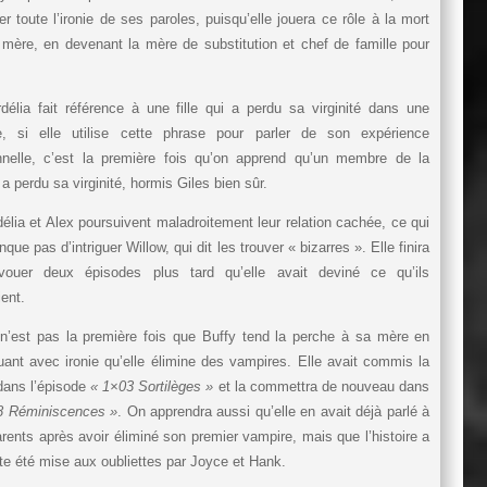
r toute l’ironie de ses paroles, puisqu’elle jouera ce rôle à la mort
mère, en devenant la mère de substitution et chef de famille pour
élia fait référence à une fille qui a perdu sa virginité dans une
re, si elle utilise cette phrase pour parler de son expérience
nnelle, c’est la première fois qu’on apprend qu’un membre de la
a perdu sa virginité, hormis Giles bien sûr.
élia et Alex poursuivent maladroitement leur relation cachée, ce qui
que pas d’intriguer Willow, qui dit les trouver « bizarres ». Elle finira
vouer deux épisodes plus tard qu’elle avait deviné ce qu’ils
ent.
n’est pas la première fois que Buffy tend la perche à sa mère en
uant avec ironie qu’elle élimine des vampires. Elle avait commis la
dans l’épisode
« 1×03 Sortilèges »
et la commettra de nouveau dans
8 Réminiscences »
. On apprendra aussi qu’elle en avait déjà parlé à
rents après avoir éliminé son premier vampire, mais que l’histoire a
ite été mise aux oubliettes par Joyce et Hank.