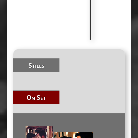
g
r
a
p
h
e
Stills
On Set