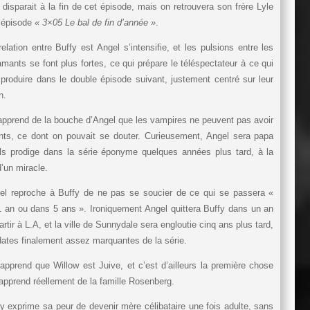
 disparait à la fin de cet épisode, mais on retrouvera son frère Lyle
’épisode
« 3×05 Le bal de fin d’année »
.
elation entre Buffy est Angel s’intensifie, et les pulsions entre les
mants se font plus fortes, ce qui prépare le téléspectateur à ce qui
produire dans le double épisode suivant, justement centré sur leur
n.
pprend de la bouche d’Angel que les vampires ne peuvent pas avoir
nts, ce dont on pouvait se douter. Curieusement, Angel sera papa
ils prodige dans la série éponyme quelques années plus tard, à la
d’un miracle.
el reproche à Buffy de ne pas se soucier de ce qui se passera «
 an ou dans 5 ans ». Ironiquement Angel quittera Buffy dans un an
artir à L.A, et la ville de Sunnydale sera engloutie cinq ans plus tard,
ates finalement assez marquantes de la série.
pprend que Willow est Juive, et c’est d’ailleurs la première chose
apprend réellement de la famille Rosenberg.
y exprime sa peur de devenir mère célibataire une fois adulte, sans