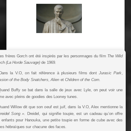
es frères Gorch ont été inspirés par les personnages du film
The Wild
ch (La Horde Sauvage)
de 1969
.
ans la V.O, on fait référence à plusieurs films dont
Jurasic Park
,
asion of the Body Snatchers
,
Alien
et
Children of the Corn
.
uand Buffy se bat dans la salle de jeux avec Lyle, on peut voir une
rine avec pleins de goodies des Looney tunes.
uand Willow dit que son oeuf est juif, dans la V.O, Alex mentionne la
reidel Song »
. Dreidel, qui signifie toupie, est un cadeau qu’on offre
 enfants pour Hanouka, une petite toupie en forme de cube avec des
tres hébraïques sur chacune des faces.